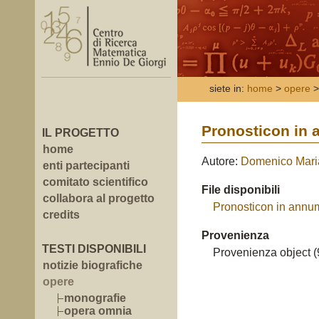
siete in:
home
>
opere
>
Pronosticon in
IL PROGETTO
home
Autore:
Domenico Mari
enti partecipanti
comitato scientifico
File disponibili
collabora al progetto
Pronosticon in annu
credits
Provenienza
TESTI DISPONIBILI
Provenienza object (
notizie biografiche
opere
monografie
opera omnia