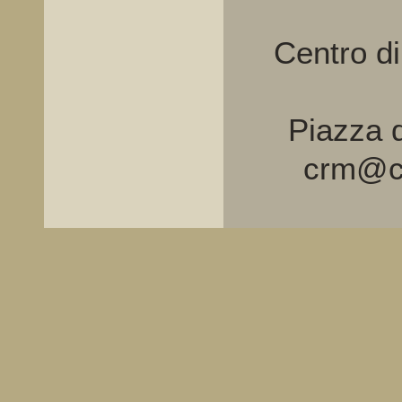
Centro d
Piazza d
crm@cr