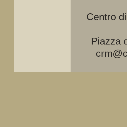
Centro d
Piazza d
crm@cr