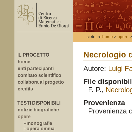
siete in:
home
>
opere
>
Necrologio d
IL PROGETTO
home
Autore:
Luigi F
enti partecipanti
comitato scientifico
File disponibil
collabora al progetto
F. P.,
Necrolog
credits
Provenienza
TESTI DISPONIBILI
Provenienza o
notizie biografiche
opere
monografie
opera omnia