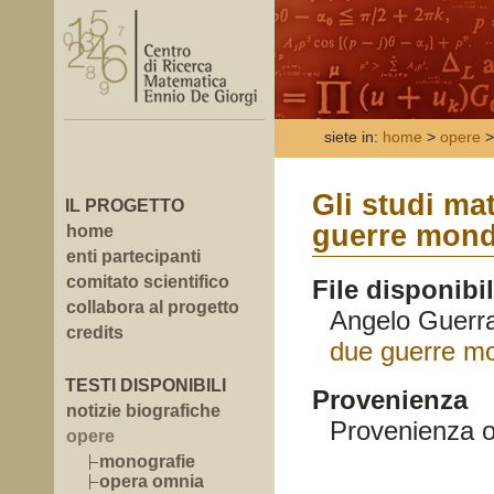
siete in:
home
>
opere
>
Gli studi mat
IL PROGETTO
guerre mond
home
enti partecipanti
comitato scientifico
File disponibil
collabora al progetto
Angelo Guerr
credits
due guerre mo
TESTI DISPONIBILI
Provenienza
notizie biografiche
Provenienza o
opere
monografie
opera omnia