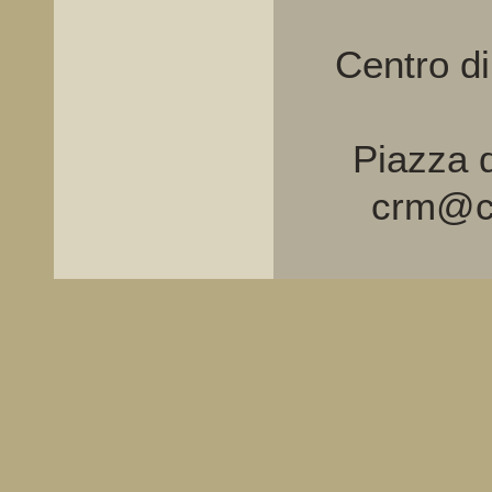
Centro d
Piazza d
crm@cr