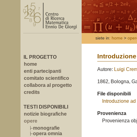
siete in:
home
>
oper
Introduzione
IL PROGETTO
home
Autore:
Luigi Cre
enti partecipanti
comitato scientifico
1862, Bologna, G
collabora al progetto
credits
File disponibili
Introduzione ad
TESTI DISPONIBILI
Provenienza
notizie biografiche
Provenienza obj
opere
monografie
opera omnia