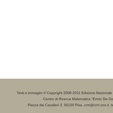
Testi e immagini © Copyright 2008-2011 Edizione Nazionale
Centro di Ricerca Matematica "Ennio De Gio
Piazza dei Cavalieri 3, 56100 Pisa, crm@crm.sns.it, 