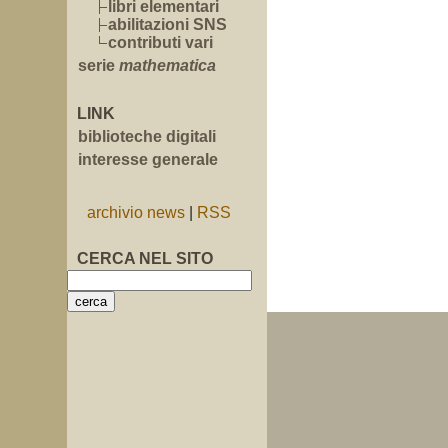
libri elementari
abilitazioni SNS
contributi vari
serie
mathematica
LINK
biblioteche digitali
interesse generale
archivio news
|
RSS
CERCA NEL SITO