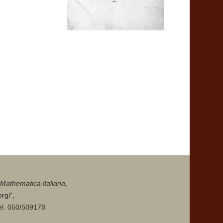
Mathematica italiana
,
rgi",
tel. 050/509178